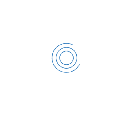
redução da pressão arterial; aumento da vitalidade sexual
e benefícios contra a artrite.
Após o banho de 20 minutos, o visitante é convidado à sala
de repouso para aclimatar-se à temperatura ambiente
tomando um chá. Além dos banhos, o local está com um
programa para que futuramente possa ter, além dos
banhos, massagem e acupuntura.
ANTERIORES
PRÓXIMOS
Museu Bonecos Gigantes
Palestra com o Dr. Marco Aurélio Sáfadi.