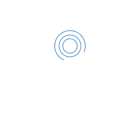
ANTERIORES
PRÓXIMOS
AQUA Realiza Reunião Ordinária de Diretoria no Espaço B3
🌿 **HISTÓRICO! CALDAS NOVAS DÁ INÍCIO À CONSTRUÇÃO DO FÓRUM DE SUSTENTABILIDADE** 🌿
ÚLTIMAS NOTÍCIAS
AQUA IGR Águas Quentes reúne poder público e
empresários e apresenta projetos
junho 12, 2026
Assembleia Geral
abril 23, 2026
Plano Brasilis e Jornada SGS 2026 agitam Goiânia: